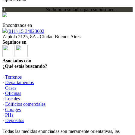
0
No hubo resultados para su búsqueda
Encontranos en
(011) 15-34823602
Zapiola 2125, 8A - Ciudad Buenos Aires
Seguinos en
Asociados con
¿Qué estás buscando?
·
Terrenos
·
Departamentos
·
Casas
·
Oficinas
·
Locales
·
Edificios comerciales
·
Garages
·
PHs
·
Depositos
Todas las medidas enunciadas son meramente orientativas, las