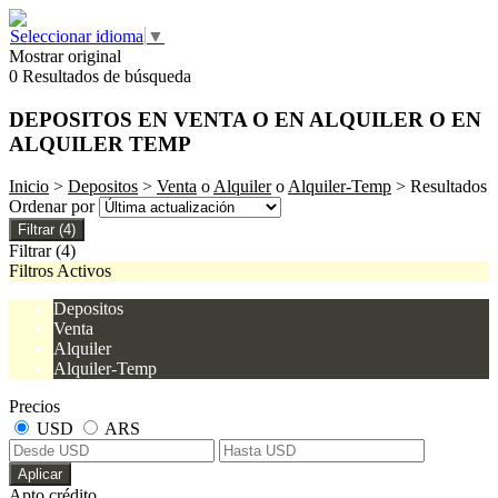
Seleccionar idioma
▼
Mostrar original
0 Resultados de búsqueda
DEPOSITOS EN VENTA O EN ALQUILER O EN
ALQUILER TEMP
Inicio
>
Depositos
>
Venta
o
Alquiler
o
Alquiler-Temp
> Resultados
Ordenar por
Filtrar
(4)
Filtrar
(4)
Filtros Activos
Depositos
Venta
Alquiler
Alquiler-Temp
Precios
USD
ARS
Aplicar
Apto crédito