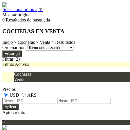
Seleccionar idioma
▼
Mostrar original
0 Resultados de búsqueda
COCHERAS EN VENTA
Inicio
>
Cocheras
>
Venta
> Resultados
Ordenar por
Filtrar
(2)
Filtrar
(2)
Filtros Activos
Cocheras
Venta
Precios
USD
ARS
Aplicar
Apto crédito
0