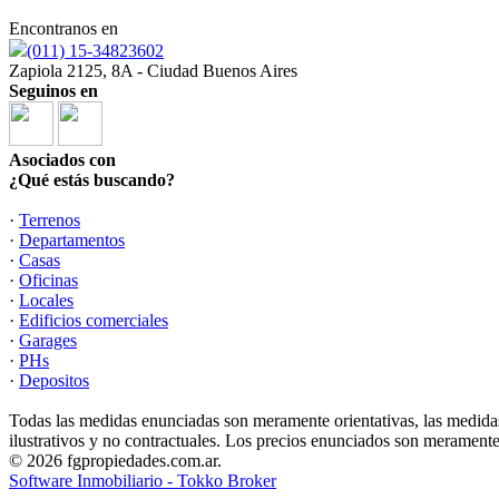
Encontranos en
(011) 15-34823602
Zapiola 2125, 8A - Ciudad Buenos Aires
Seguinos en
Asociados con
¿Qué estás buscando?
·
Terrenos
·
Departamentos
·
Casas
·
Oficinas
·
Locales
·
Edificios comerciales
·
Garages
·
PHs
·
Depositos
Todas las medidas enunciadas son meramente orientativas, las medidas
ilustrativos y no contractuales. Los precios enunciados son meramente 
© 2026 fgpropiedades.com.ar.
Software Inmobiliario - Tokko Broker